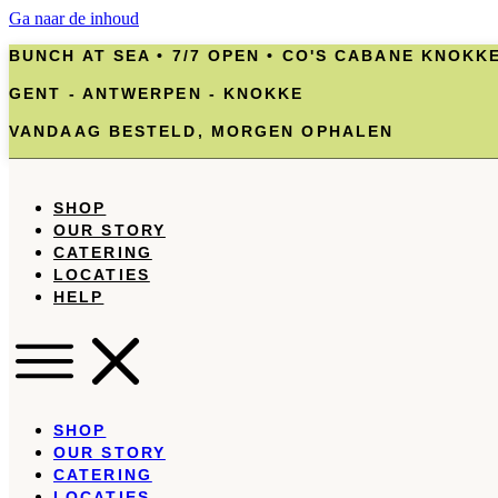
Ga naar de inhoud
BUNCH AT SEA • 7/7 OPEN • CO'S CABANE KNOKK
GENT - ANTWERPEN - KNOKKE
VANDAAG BESTELD, MORGEN OPHALEN
SHOP
OUR STORY
CATERING
LOCATIES
HELP
SHOP
OUR STORY
CATERING
LOCATIES