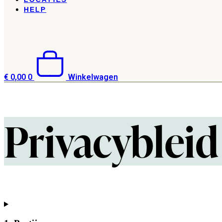
HELP
€
0,00
0
Winkelwagen
Privacybleid