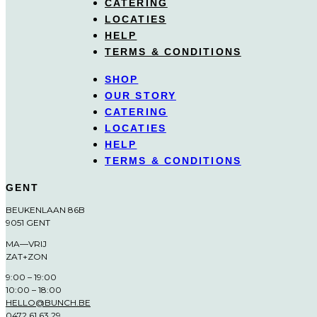
CATERING
LOCATIES
HELP
TERMS & CONDITIONS
SHOP
OUR STORY
CATERING
LOCATIES
HELP
TERMS & CONDITIONS
GENT
BEUKENLAAN 86B
9051 GENT
MA—VRIJ
ZAT+ZON
9:00 – 19:00
10:00 – 18:00
HELLO@BUNCH.BE
0472 61 63 29